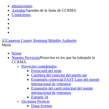
adquisiciones
Agendas
Agendas de la Junta de CCRMA.
Contáctenos
Menú
Hogar
Nuestro
Proyectos
Proyectos en los que ha trabajado la
CCRMA.
Proyectos completados
Ferrocarril del oeste
Carretera del conector del puerto sur
Expansión comercial FAST Lane del puente
internacional de veteranos
Expansión del carril principal del puente
internacional de veteranos
Espuela 54
On-going Projects
Dana Avenue