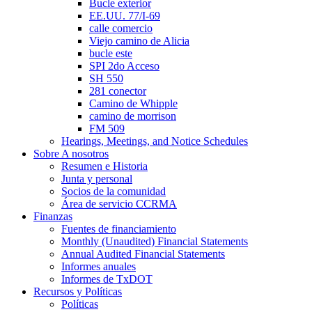
Bucle exterior
EE.UU. 77/I-69
calle comercio
Viejo camino de Alicia
bucle este
SPI 2do Acceso
SH 550
281 conector
Camino de Whipple
camino de morrison
FM 509
Hearings, Meetings, and Notice Schedules
Sobre
A nosotros
Resumen e Historia
Junta y personal
Socios de la comunidad
Área de servicio CCRMA
Finanzas
Fuentes de financiamiento
Monthly (Unaudited) Financial Statements
Annual Audited Financial Statements
Informes anuales
Informes de TxDOT
Recursos y Políticas
Políticas