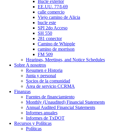
Bucle exterior
EE.UU. 77/I-69
calle comercio
Viejo camino de Alicia
bucle este
SPI 2do Acceso
SH 550
281 conector
Camino de Whipple
camino de morrison
FM 509
Hearings, Meetings, and Notice Schedules
Sobre
A nosotros
Resumen e Historia
Junta y personal
Socios de la comunidad
Área de servicio CCRMA
Finanzas
Fuentes de financiamiento
Monthly (Unaudited) Financial Statements
Annual Audited Financial Statements
Informes anuales
Informes de TxDOT
Recursos y Políticas
Políticas