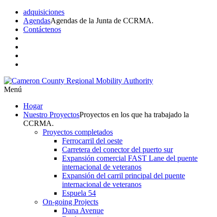
adquisiciones
Agendas
Agendas de la Junta de CCRMA.
Contáctenos
Menú
Hogar
Nuestro
Proyectos
Proyectos en los que ha trabajado la
CCRMA.
Proyectos completados
Ferrocarril del oeste
Carretera del conector del puerto sur
Expansión comercial FAST Lane del puente
internacional de veteranos
Expansión del carril principal del puente
internacional de veteranos
Espuela 54
On-going Projects
Dana Avenue