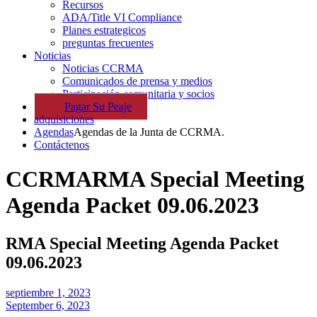
Recursos
ADA/Title VI Compliance
Planes estrategicos
preguntas frecuentes
Noticias
Noticias CCRMA
Comunicados de prensa y medios
Participación comunitaria y socios
Pagar
Su
Peaje
adquisiciones
Agendas
Agendas de la Junta de CCRMA.
Contáctenos
CCRMA
RMA Special Meeting
Agenda Packet 09.06.2023
RMA Special Meeting Agenda Packet
09.06.2023
septiembre 1, 2023
September 6, 2023