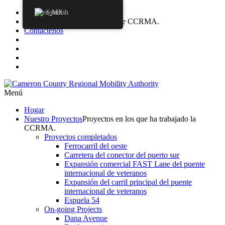
adquisiciones
Spanish
Agendas
Agendas de la Junta de CCRMA.
Contáctenos
Menú
Hogar
Nuestro
Proyectos
Proyectos en los que ha trabajado la
CCRMA.
Proyectos completados
Ferrocarril del oeste
Carretera del conector del puerto sur
Expansión comercial FAST Lane del puente
internacional de veteranos
Expansión del carril principal del puente
internacional de veteranos
Espuela 54
On-going Projects
Dana Avenue