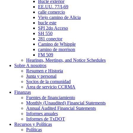
Bucle exterior
EE.UU. 77/I-69
calle comercio
Viejo camino de Alicia
bucle este
SPI 2do Acceso
SH 550
281 conector
Camino de Whipple
camino de morrison
FM 509
Hearings, Meetings, and Notice Schedules
Sobre
A nosotros
Resumen e Historia
Junta y personal
Socios de la comunidad
Área de servicio CCRMA
Finanzas
Fuentes de financiamiento
Monthly (Unaudited) Financial Statements
Annual Audited Financial Statements
Informes anuales
Informes de TxDOT
Recursos y Políticas
Políticas