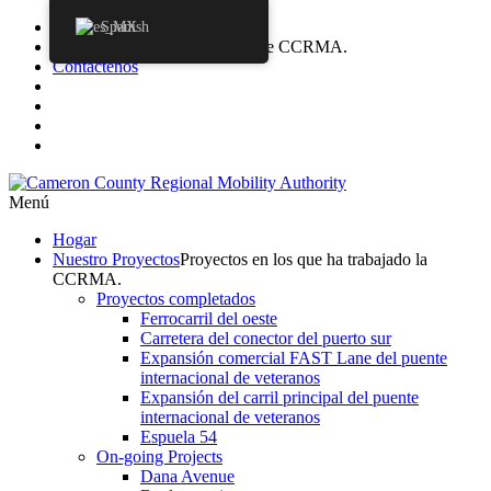
adquisiciones
Spanish
Agendas
Agendas de la Junta de CCRMA.
Contáctenos
Menú
Hogar
Nuestro
Proyectos
Proyectos en los que ha trabajado la
CCRMA.
Proyectos completados
Ferrocarril del oeste
Carretera del conector del puerto sur
Expansión comercial FAST Lane del puente
internacional de veteranos
Expansión del carril principal del puente
internacional de veteranos
Espuela 54
On-going Projects
Dana Avenue