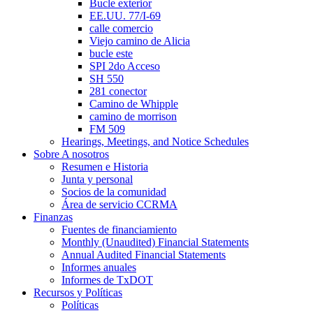
Bucle exterior
EE.UU. 77/I-69
calle comercio
Viejo camino de Alicia
bucle este
SPI 2do Acceso
SH 550
281 conector
Camino de Whipple
camino de morrison
FM 509
Hearings, Meetings, and Notice Schedules
Sobre
A nosotros
Resumen e Historia
Junta y personal
Socios de la comunidad
Área de servicio CCRMA
Finanzas
Fuentes de financiamiento
Monthly (Unaudited) Financial Statements
Annual Audited Financial Statements
Informes anuales
Informes de TxDOT
Recursos y Políticas
Políticas