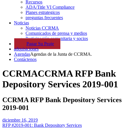
Recursos
ADA/Title VI Compliance
Planes estrategicos
preguntas frecuentes
Noticias
Noticias CCRMA
Comunicados de prensa y medios
Participación comunitaria y socios
Pagar
Su
Peaje
adquisiciones
Agendas
Agendas de la Junta de CCRMA.
Contáctenos
CCRMA
CCRMA RFP Bank
Depository Services 2019-001
CCRMA RFP Bank Depository Services
2019-001
diciembre 16, 2019
RFP #2019-001: Bank Depository Services